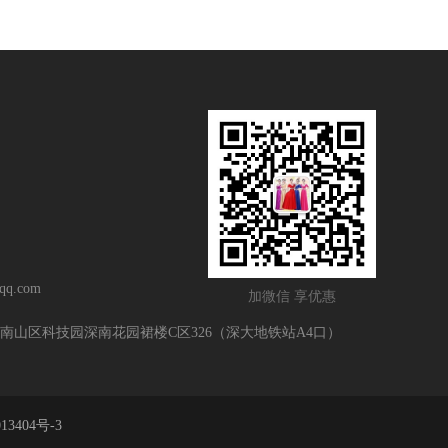
q.com
加微信 享优惠
南山区科技园深南花园裙楼C区326（深大地铁站A4口）
13404号-3