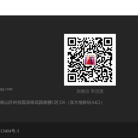
q.com
加微信 享优惠
南山区科技园深南花园裙楼C区326（深大地铁站A4口）
13404号-3