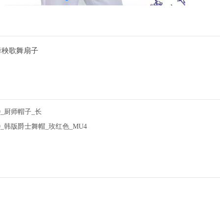
场舞秧歌舞扇子
470_厨师帽子_长
480_韩版爵士舞帽_玫红色_MU4