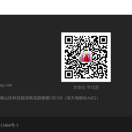
q.com
加微信 享优惠
南山区科技园深南花园裙楼C区326（深大地铁站A4口）
13404号-3